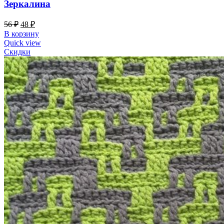
Зеркалина
56
₽
48
₽
В корзину
Quick view
Скидки