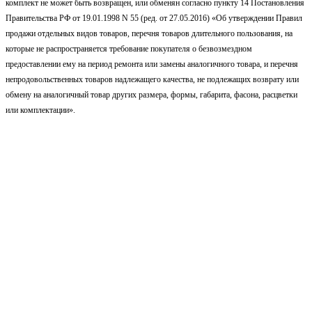
комплект не может быть возвращен, или обменян согласно пункту 14 Постановления
Правительства РФ от 19.01.1998 N 55 (ред. от 27.05.2016) «Об утверждении Правил
продажи отдельных видов товаров, перечня товаров длительного пользования, на
которые не распространяется требование покупателя о безвозмездном
предоставлении ему на период ремонта или замены аналогичного товара, и перечня
непродовольственных товаров надлежащего качества, не подлежащих возврату или
обмену на аналогичный товар других размера, формы, габарита, фасона, расцветки
или комплектации».