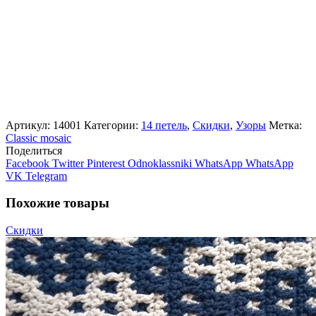
Артикул:
14001
Категории:
14 петель
,
Скидки
,
Узоры
Метка:
Classic mosaic
Поделиться
Facebook
Twitter
Pinterest
Odnoklassniki
WhatsApp
WhatsApp
VK
Telegram
Похожие товары
Скидки