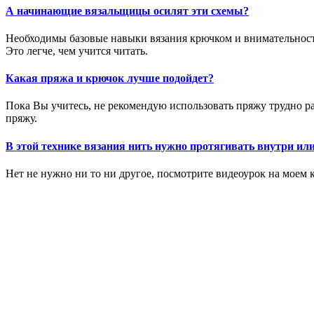
А начинающие вязальщицы осилят эти схемы?
Необходимы базовые навыки вязания крючком и внимательност
Это легче, чем учится читать.
Какая пряжа и крючок лучше подойдет?
Пока Вы учитесь, не рекомендую использовать пряжу трудно р
пряжу.
В этой технике вязания нить нужно протягивать внутри или
Нет не нужно ни то ни другое, посмотрите видеоурок на моем 