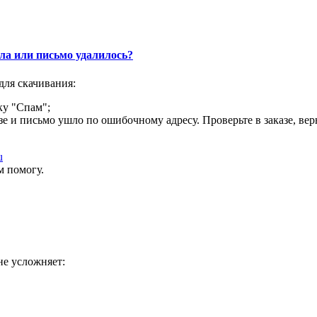
шла или письмо удалилось?
для скачивания:
ку "Спам";
е и письмо ушло по ошибочному адресу. Проверьте в заказе, вер
u
м помогу.
не усложняет: