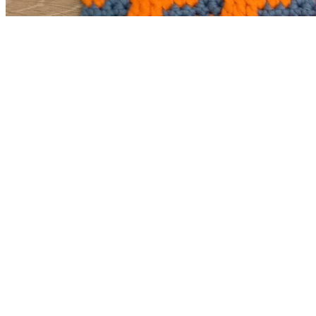
Закрыть
Набор 3 схемы вязания
120
₽
В корзину
Quick view