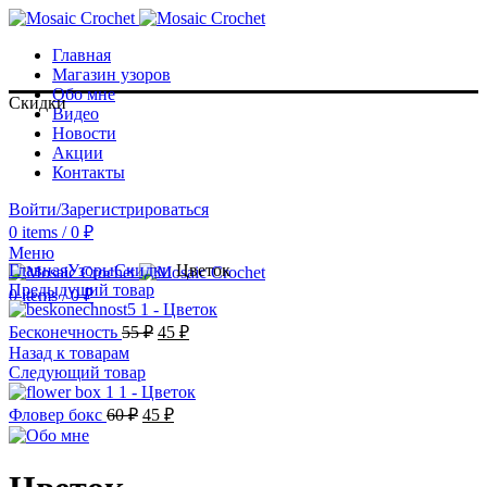
Главная
Магазин узоров
Обо мне
Скидки
Видео
Новости
Акции
Контакты
Войти/Зарегистрироваться
0
items
/
0
₽
Смотреть видео
Меню
Главная
Узоры
Скидки
Цветок
Предыдущий товар
0
items
/
0
₽
Бесконечность
55
₽
45
₽
Назад к товарам
Следующий товар
Фловер бокс
60
₽
45
₽