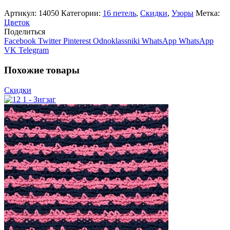
Артикул:
14050
Категории:
16 петель
,
Скидки
,
Узоры
Метка:
Цветок
Поделиться
Facebook
Twitter
Pinterest
Odnoklassniki
WhatsApp
WhatsApp
VK
Telegram
Похожие товары
Скидки