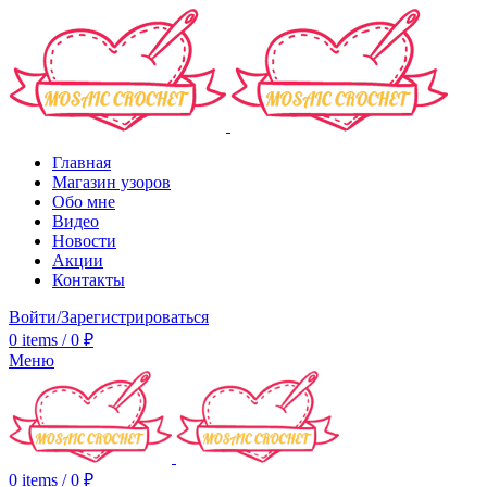
Главная
Магазин узоров
Обо мне
Видео
Новости
Акции
Контакты
Войти/Зарегистрироваться
0
items
/
0
₽
Меню
0
items
/
0
₽