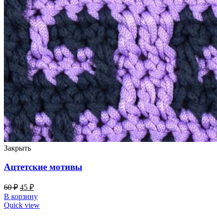
Закрыть
Ацтетские мотивы
60
₽
45
₽
В корзину
Quick view